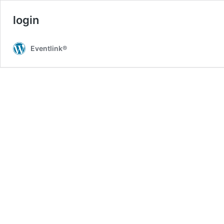
login
Eventlink®